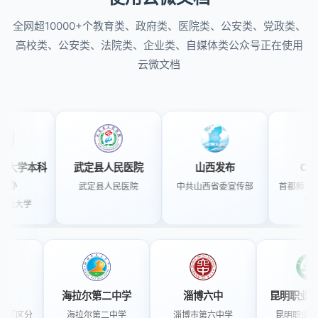
全网超10000+个教育类、政府类、医院类、公安类、党政类、
高校类、公安类、法院类、企业类、自媒体类公众号正在使用
云微文档
本科
武定县人民医院
山西发布
CNU双创
武定县人民医院
中共山西省委宣传部
首都师范大学创新
实践中心
学
平安点军
海拉尔第二中学
淄博六中
昆明
市公安局点军区分
海拉尔第二中学
淄博市第六中学
昆