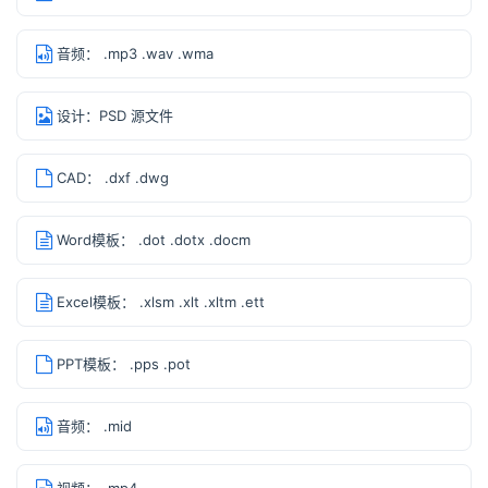
音频： .mp3 .wav .wma
设计：PSD 源文件
CAD： .dxf .dwg
Word模板： .dot .dotx .docm
Excel模板： .xlsm .xlt .xltm .ett
PPT模板： .pps .pot
音频： .mid